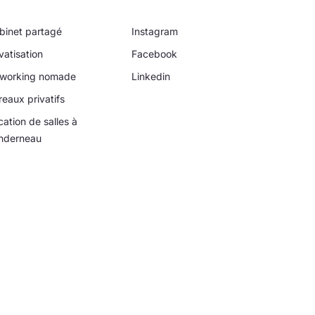
binet partagé
Instagram
vatisation
Facebook
working nomade
Linkedin
reaux privatifs
cation de salles à
nderneau