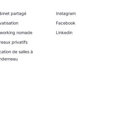
binet partagé
Instagram
vatisation
Facebook
working nomade
Linkedin
reaux privatifs
cation de salles à
nderneau