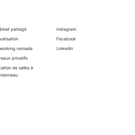
binet partagé
Instagram
vatisation
Facebook
working nomade
Linkedin
reaux privatifs
cation de salles à
nderneau