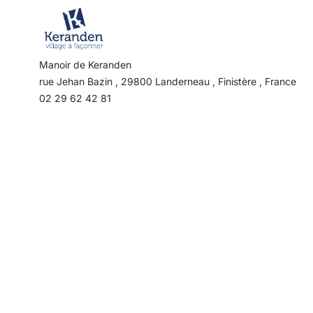
Manoir de Keranden
rue Jehan Bazin
,
29800
Landerneau
,
Finistère
,
France
02 29 62 42 81